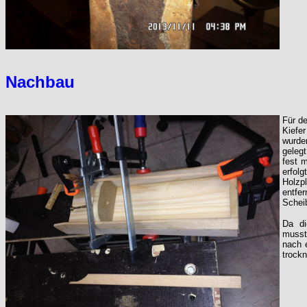
Nachbau
Für d
Kiefe
wurde
geleg
fest m
erfol
Holzp
entfe
Schei
Da di
musst
nach 
trockn