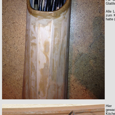
Glattl
Alle 
zum K
hatte
Hier
gewac
Köch