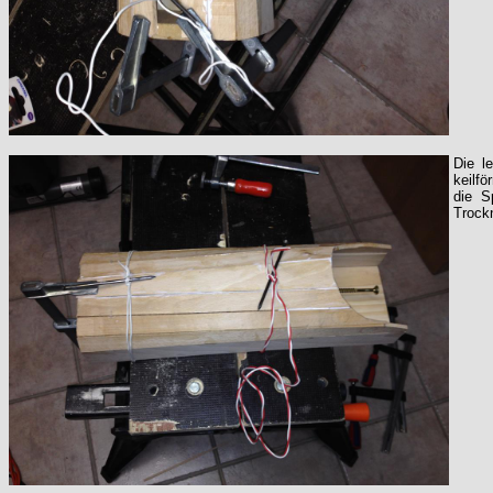
Die l
keilf
die S
Trock