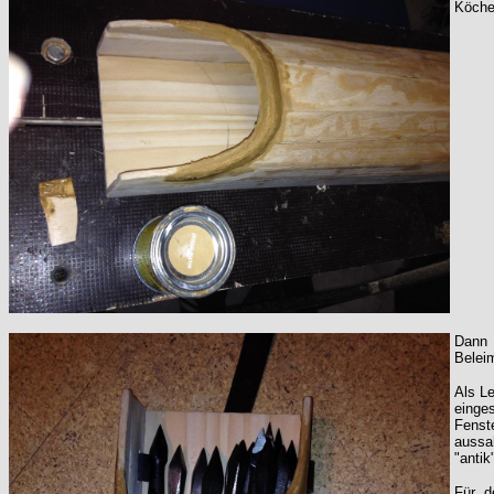
Köche
Dann 
Belei
Als Le
einge
Fenst
aussa
"antik
Für d