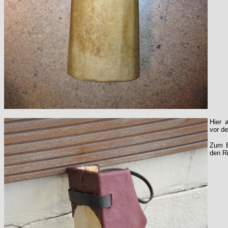
Hier 
vor d
Zum E
den R