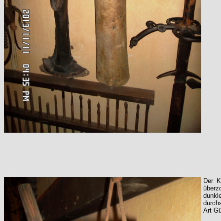
Der K
überz
dunkl
durch
Art Gü