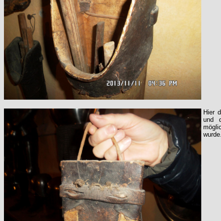
Hier 
und d
möglic
wurde