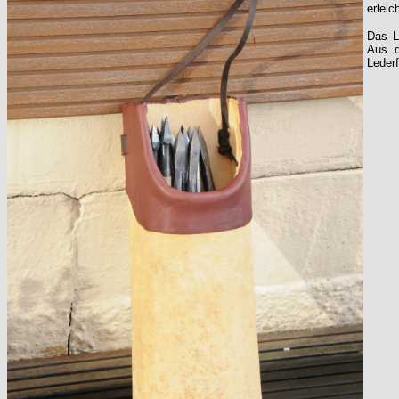
erlei
Das L
Aus d
Lederf