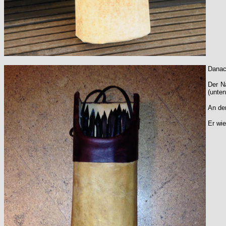
Danach
Der N
(unten
An der
Er wi