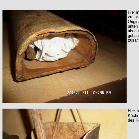
Hier i
zu er
Origi
unten 
als a
gebaut
zusam
Hier 
Köche
des K